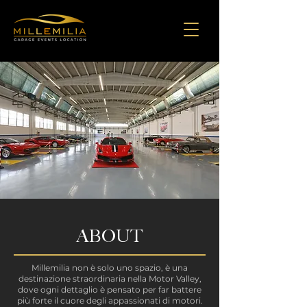
ABOUT
Millemilia non è solo uno spazio, è una
destinazione straordinaria nella Motor Valley,
dove ogni dettaglio è pensato per far battere
più forte il cuore degli appassionati di motori.