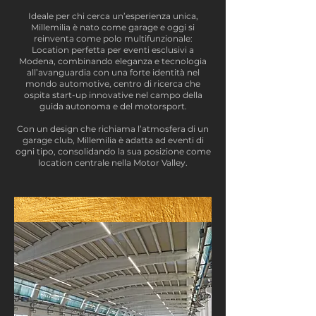
Ideale per chi cerca un’esperienza unica,
Millemilia è nato come garage e oggi si
reinventa come polo multifunzionale:
Location perfetta per eventi esclusivi a
Modena, combinando eleganza e tecnologia
all’avanguardia con una forte identità nel
mondo automotive, centro di ricerca che
ospita start-up innovative nel campo della
guida autonoma e del motorsport.
Con un design che richiama l’atmosfera di un
garage club, Millemilia è adatta ad eventi di
ogni tipo, consolidando la sua posizione come
location centrale nella Motor Valley.