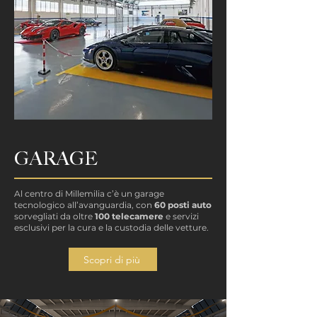
GARAGE
Al centro di Millemilia c’è un garage
tecnologico all’avanguardia, con
60 posti auto
sorvegliati da oltre
100 telecamere
e servizi
esclusivi per la cura e la custodia delle vetture.
Scopri di più