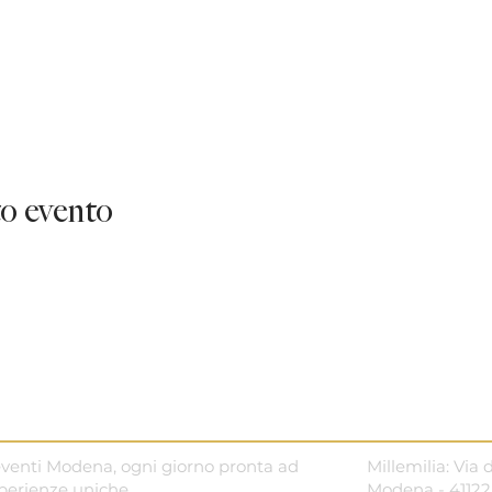
o evento
r eventi Modena, ogni giorno pronta ad
Millemilia: Via 
sperienze uniche.
Modena - 41122 