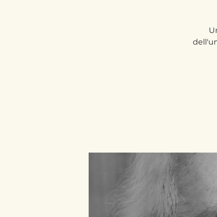
Un
dell'u