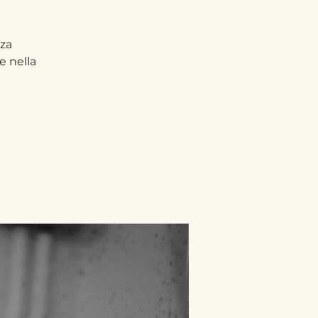
nza
e nella