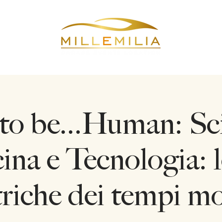
cation
Even
to be...Human: Sc
na e Tecnologia: l
triche dei tempi m