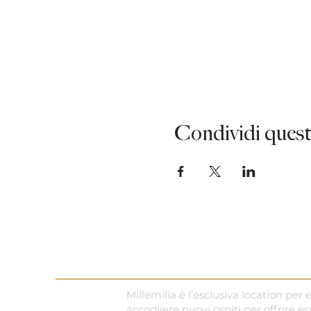
Condividi quest
Contattaci
Millemilia è l’esclusiva location pe
accogliere nuovi ospiti per offrire e