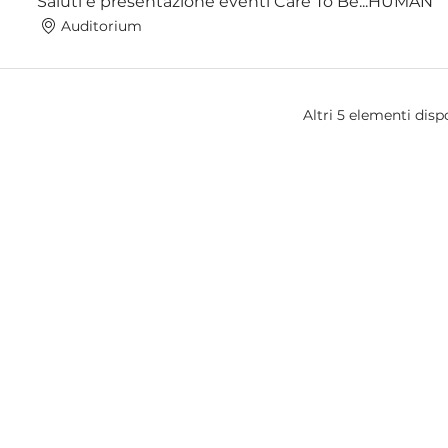
Saluti e presentazione eventi Care To Be...HUMAN
Auditorium
Altri 5 elementi dispo