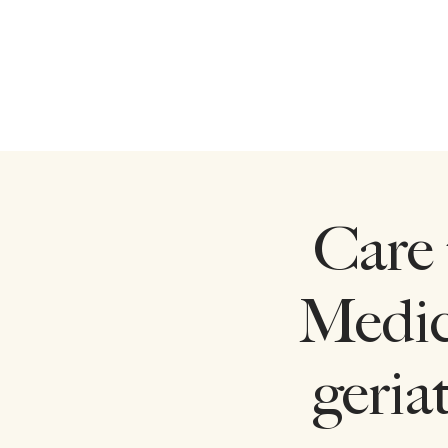
Home
Garage
Lo
Care 
Medici
geria