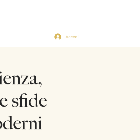
Accedi
ts
Contacts
ienza,
e sfide
oderni